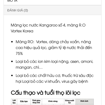
MÔ TẢ
ĐÁNH GIÁ (0)
Màng lọc nước Kangaroo số 4, màng R.O
Vortex Korea
Màng RO: Vortex, dòng chảy xoắn, nâng
cao hiệu quả lọc, giảm tỷ lệ nước thải đến
75%
Loại bỏ các ion kim loại nặng, asen, amoni,
mangan, chì…
Loại bỏ các chất hữu cơ, thuốc trừ sâu độc
hại Loại bỏ các vi khuẩn, virus gây bệnh
Cấu thạo và tuổi thọ lõi lọc