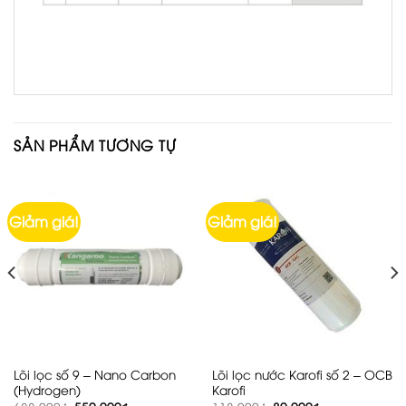
SẢN PHẨM TƯƠNG TỰ
Giảm giá!
Giảm giá!
Lõi lọc số 9 – Nano Carbon
Lõi lọc nước Karofi số 2 – OCB
(Hydrogen)
Karofi
Giá
Giá
Giá
Giá