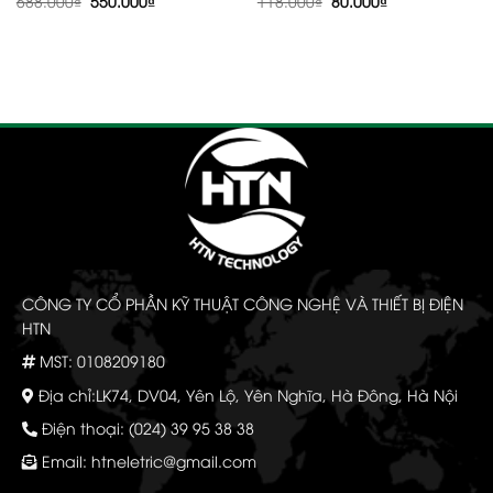
688.000
₫
550.000
₫
118.000
₫
80.000
₫
gốc
hiện
gốc
hiện
là:
tại
là:
tại
688.000₫.
là:
118.000₫.
là:
550.000₫.
80.000₫.
CÔNG TY CỔ PHẦN KỸ THUẬT CÔNG NGHỆ VÀ THIẾT BỊ ĐIỆN
HTN
MST: 0108209180
Địa chỉ:LK74, DV04, Yên Lộ, Yên Nghĩa, Hà Đông, Hà Nội
Điện thoại: (024) 39 95 38 38
Email:
htneletric@gmail.com