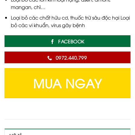
mangan, chì…
Loại bỏ các chất hữu cơ, thuốc trừ sâu độc hại Loại
bỏ các vi khuẩn, virus gây bệnh
FACEBOOK
0972.440.799
MUA NGAY