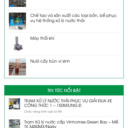
Chế tạo và sản xuất các loại bồn, bể phục
vụ hệ thống xử lý nước thải
Máy thổi khí
Nuôi cấy bùn vi sinh
TIN TỨC NỔI BẬT
TRẠM XỬ LÝ NƯỚC THẢI PHỤC VỤ GIẢI ĐUA XE
CÔNG THỨC 1 – 150M3/NG.Đ
ở
Chức năng bình luận bị tắt
TRẠM
XỬ
Trạm Xử lý nước cấp Vinhomes Green Bay – Mễ
LÝ
Trì 3450M3/Ngày