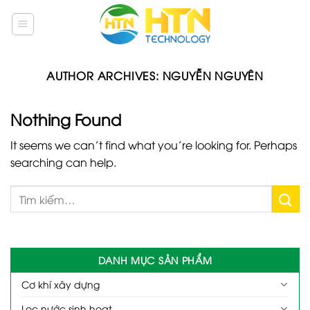
Skip
to
content
AUTHOR ARCHIVES:
NGUYỄN NGUYÊN
Nothing Found
It seems we can’t find what you’re looking for. Perhaps
searching can help.
DANH MỤC SẢN PHẨM
Cơ khí xây dựng
Lọc nước sinh hoạt