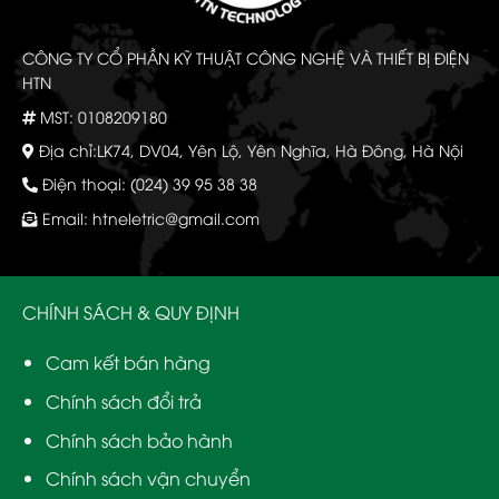
CÔNG TY CỔ PHẦN KỸ THUẬT CÔNG NGHỆ VÀ THIẾT BỊ ĐIỆN
HTN
MST: 0108209180
Địa chỉ:LK74, DV04, Yên Lộ, Yên Nghĩa, Hà Đông, Hà Nội
Điện thoại: (024) 39 95 38 38
Email:
htneletric@gmail.com
CHÍNH SÁCH & QUY ĐỊNH
Cam kết bán hàng
Chính sách đổi trả
Chính sách bảo hành
Chính sách vận chuyển