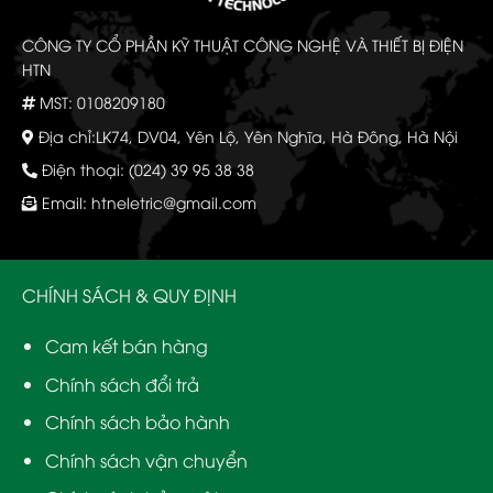
CÔNG TY CỔ PHẦN KỸ THUẬT CÔNG NGHỆ VÀ THIẾT BỊ ĐIỆN
HTN
MST: 0108209180
Địa chỉ:LK74, DV04, Yên Lộ, Yên Nghĩa, Hà Đông, Hà Nội
Điện thoại: (024) 39 95 38 38
Email:
htneletric@gmail.com
CHÍNH SÁCH & QUY ĐỊNH
Cam kết bán hàng
Chính sách đổi trả
Chính sách bảo hành
Chính sách vận chuyển